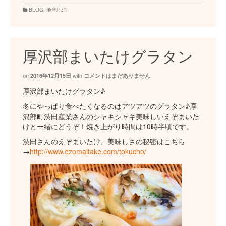
BLOG
,
地産地消
厚沢部まいたけグラタン
on
with
2016年12月15日
コメントはまだありません
厚沢部まいたけグラタン♪
冬にやっぱり食べたくなるのはアツアツのグラタン♪厚
沢部町渋田産業さんのシャキシャキ美味しいえぞまいた
けと一緒にどうぞ！焼き上がり時間は10時半頃です。
渋田さんのえぞまいたけ、美味しさの秘密はこちら
→
http://www.ezomaitake.com/tokucho/