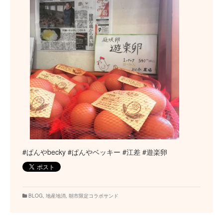
#ぱんやbecky #ぱんやベッキー #江差 #遊楽卵
BLOG
,
地産地消
,
朝市限定コラボサンド