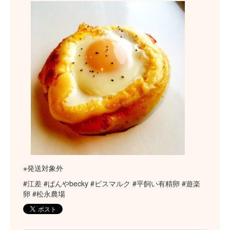
※発送対象外
#江差 #ぱんやbecky #ビスマルク #平飼い有精卵 #遊楽
卵 #松永農場