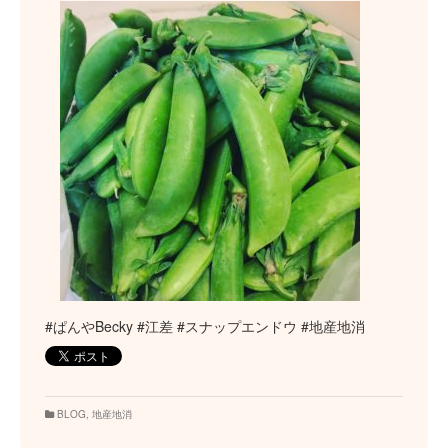
#ぱんやBecky #江差 #スナップエンドウ #地産地消
BLOG
,
地産地消