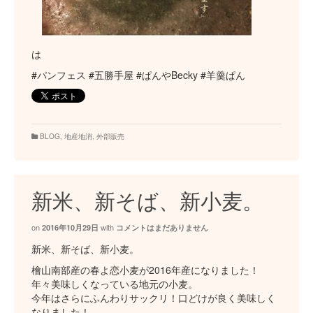
は
#パンフェス #五勝手屋 #ぱんやBecky #羊羹ぱん
BLOG
,
地産地消
,
外部販売
新米、新そば、新小麦。
on
with
2016年10月29日
コメントはまだありません
新米、新そば、新小麦。
檜山南部産の春よ恋小麦が2016年産になりました！
年々美味しくなっている地元の小麦。
今年はさらにふんわりサックリ！口どけが良く美味しく
なりました！