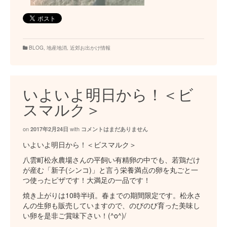
BLOG
,
地産地消
,
近郊お出かけ情報
いよいよ明日から！＜ビ
スマルク＞
on
with
2017年2月24日
コメントはまだありません
いよいよ明日から！＜ビスマルク＞
八雲町松永農場さんの平飼い有精卵の中でも、若鶏だけ
が産む「新子(シンコ)」と言う栄養満点の卵を丸ごと一
つ使ったピザです！大満足の一品です！
焼き上がりは10時半頃。春までの期間限定です。松永さ
んの生卵も販売していますので、のびのび育った美味し
い卵を是非ご賞味下さい！(^o^)/