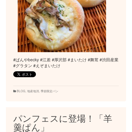
#ぱんやbecky #江差 #厚沢部 #まいたけ #舞茸 #渋田産業
#グラタン #えぞまいたけ
BLOG
,
地産地消
,
季節限定パン
パンフェスに登場！「羊
羹ぱん」