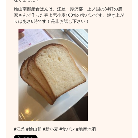
檜山南部産食ぱんは、江差・厚沢部・上ノ国の34軒の農
家さんで作った春よ恋小麦100%の食パンです。焼き上が
りはあさ8時です！是非お試し下さい！
#江差 #檜山郡 #新小麦 #食パン #地産地消