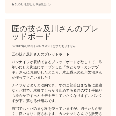
BLOG
,
地産地消
,
季節限定パン
匠の技☆及川さんのブレ
ッドボード
on
with
2017年2月16日
コメントはまだありません
匠の技☆及川さんのブレッドボード
パンナイフが収納できるブレッドボードが欲しくて、昨
年いにしえ街道にオープンした「木どりや・カンナヅ
キ」さんにお願いしたところ、木工職人の及川繁治さん
が作って下さいました！
ナイフがピタリと収納でき、すのこ部分はまな板に最適
なヒバ材で、木釘でしっかり止めてある匠の技！手触り
も滑らかでずっとナデナデしていたくなります。パンく
ずが下に落ちる仕組みです。
自宅でもヒバのまな板を使っていますが、刃当たりが良
く、良い香りに癒されます。カンナヅキさんでも販売さ