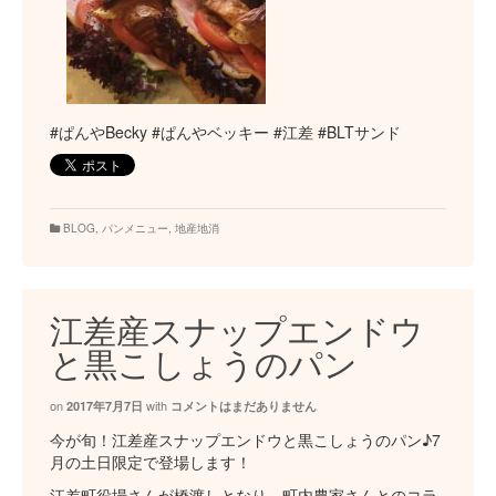
#ぱんやBecky #ぱんやベッキー #江差 #BLTサンド
BLOG
,
パンメニュー
,
地産地消
江差産スナップエンドウ
と黒こしょうのパン
on
with
2017年7月7日
コメントはまだありません
今が旬！江差産スナップエンドウと黒こしょうのパン♪7
月の土日限定で登場します！
江差町役場さんが橋渡しとなり、町内農家さんとのコラ