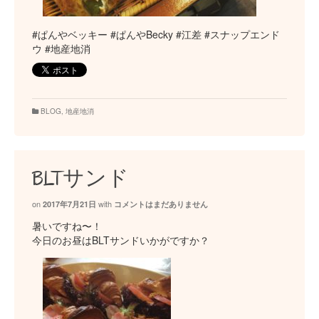
#ぱんやベッキー #ぱんやBecky #江差 #スナップエンド
ウ #地産地消
BLOG
,
地産地消
BLTサンド
on
with
2017年7月21日
コメントはまだありません
暑いですね〜！
今日のお昼はBLTサンドいかがですか？