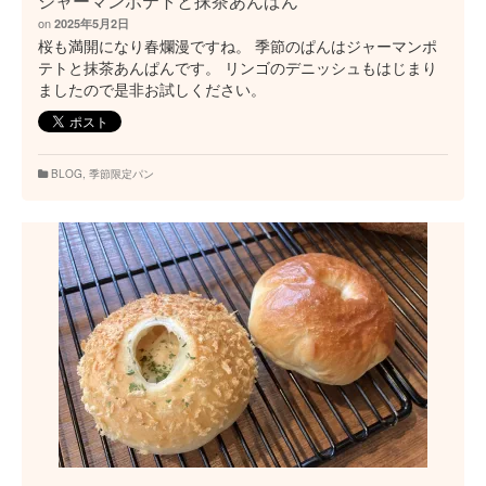
ジャーマンポテトと抹茶あんぱん
on
2025年5月2日
桜も満開になり春爛漫ですね。 季節のぱんはジャーマンポ
テトと抹茶あんぱんです。 リンゴのデニッシュもはじまり
ましたので是非お試しください。
BLOG
,
季節限定パン