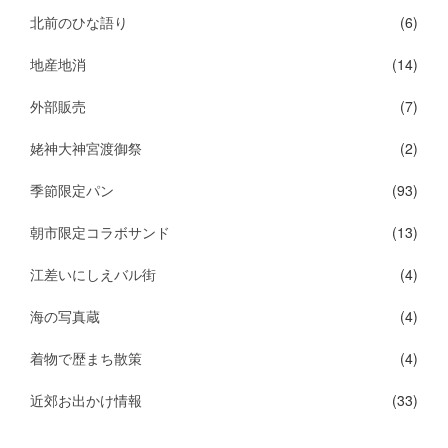
北前のひな語り
(6)
地産地消
(14)
外部販売
(7)
姥神大神宮渡御祭
(2)
季節限定パン
(93)
朝市限定コラボサンド
(13)
江差いにしえバル街
(4)
海の写真蔵
(4)
着物で歴まち散策
(4)
近郊お出かけ情報
(33)