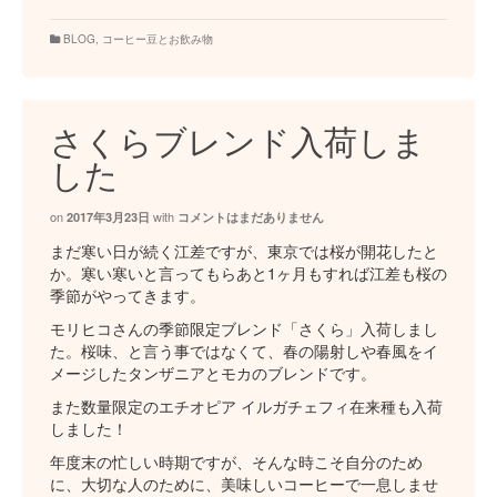
BLOG
,
コーヒー豆とお飲み物
さくらブレンド入荷しま
した
on
with
2017年3月23日
コメントはまだありません
まだ寒い日が続く江差ですが、東京では桜が開花したと
か。寒い寒いと言ってもらあと1ヶ月もすれば江差も桜の
季節がやってきます。
モリヒコさんの季節限定ブレンド「さくら」入荷しまし
た。桜味、と言う事ではなくて、春の陽射しや春風をイ
メージしたタンザニアとモカのブレンドです。
また数量限定のエチオピア イルガチェフィ在来種も入荷
しました！
年度末の忙しい時期ですが、そんな時こそ自分のため
に、大切な人のために、美味しいコーヒーで一息しませ