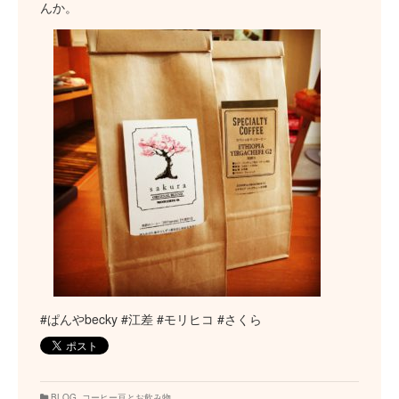
んか。
#ぱんやbecky #江差 #モリヒコ #さくら
BLOG
,
コーヒー豆とお飲み物