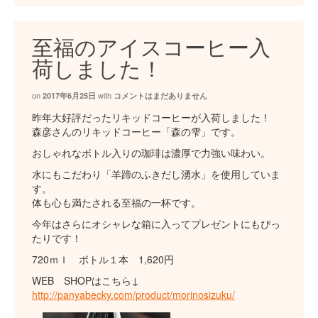
至福のアイスコーヒー入
荷しました！
on
with
2017年6月25日
コメントはまだありません
昨年大好評だったリキッドコーヒーが入荷しました！
森彦さんのリキッドコーヒー「森の雫」です。
おしゃれなボトル入りの珈琲は濃厚で力強い味わい。
水にもこだわり「羊蹄のふきだし湧水」を使用していま
す。
体も心も満たされる至福の一杯です。
今年はさらにオシャレな箱に入ってプレゼントにもぴっ
たりです！
720ｍｌ ボトル１本 1,620円
WEB SHOPはこちら↓
http://panyabecky.com/product/morinosizuku/