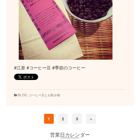
#江差 #コーヒー豆 #季節のコーヒー
BLOG
,
コーヒー豆とお飲み物
1
2
3
»
営業日カレンダー