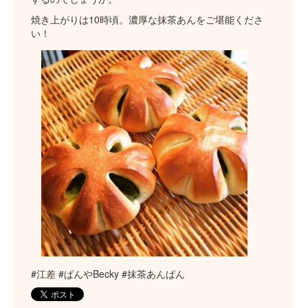
焼き上がりは10時頃。濃厚な抹茶あんをご堪能くださ
い！
#江差 #ぱんやBecky #抹茶あんぱん