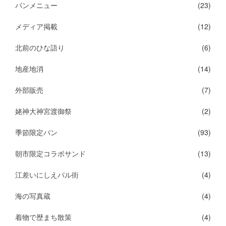
パンメニュー
(23)
メディア掲載
(12)
北前のひな語り
(6)
地産地消
(14)
外部販売
(7)
姥神大神宮渡御祭
(2)
季節限定パン
(93)
朝市限定コラボサンド
(13)
江差いにしえバル街
(4)
海の写真蔵
(4)
着物で歴まち散策
(4)